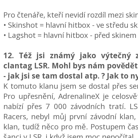
Pro čtenáře, kteří nevidí rozdíl mezi s
• Skinshot = hlavní hitbox - ve středu s
• Lagshot = hlavní hitbox - před skine
12. Též jsi známý jako výtečný 
clantag LSR. Mohl bys nám povědě
- jak jsi se tam dostal atp. ? Jak to
K tomuto klanu jsem se dostal přes ser
Pro upřesnění, AdrenalineX je celosvě
nabízí přes 7 000 závodních tratí. L
Racers, nebyl můj první závodní klan, 
klan, tudíž něco pro mě. Postupem času
šanci v LSR, i když jsem moc nepočítal