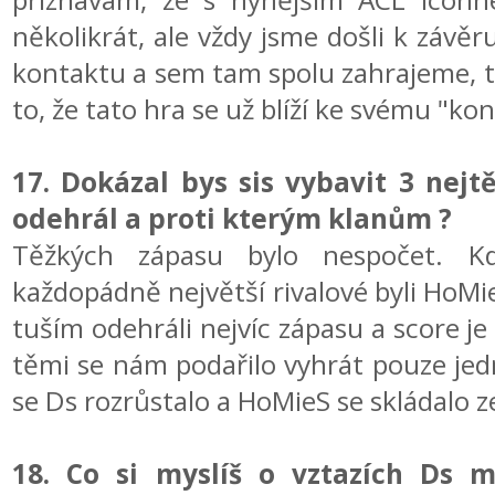
několikrát, ale vždy jsme došli k závěr
kontaktu a sem tam spolu zahrajeme, t
to, že tato hra se už blíží ke svému "kon
17. Dokázal bys sis vybavit 3 nejt
odehrál a proti kterým klanům ?
Těžkých zápasu bylo nespočet. Kd
každopádně největší rivalové byli HoMi
tuším odehráli nejvíc zápasu a score j
těmi se nám podařilo vyhrát pouze jedno
se Ds rozrůstalo a HoMieS se skládalo 
18. Co si myslíš o vztazích Ds m