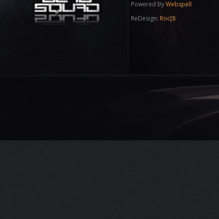
26.01.2018 00:05
Powered By
Webspell
Chiraq
is our new user now!
ReDesign:
Roc[8
25.01.2018 18:10
Roc
published News
Rozhovor - Omen
10.10.2017 01:30
T27
is our new user now!
09.05.2017 23:19
omen
is our new user now!
24.04.2017 15:33
Roc
openend Thread
TOP: Czech & Slovak Clans + Foreign Clans
24.04.2017 15:18