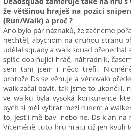
Deadsquad zaměřuje také na hru s 
že většinou hraješ na pozici snipe
(Run/Walk) a proč ?
Ano bylo pár náznaků, že začneme pořá
nechtěl, abychom na druhou stranu pře
udělal squady a walk squad přenechal s
spíše doplňující hráč, náhradník, čase
sem tam jsem i něco trefil. Nicméně 
protože Ds se věnuje a věnovalo přede
walk začal bavit, tak jsme to ukončili, 
ve walku byla vysoká konkurence kter
bych si měl vybrat mezi runem a walke
to, jestli mě baví nebo ne, Ds klan na
Víceméně tuto hru hraju už jen kvůli 