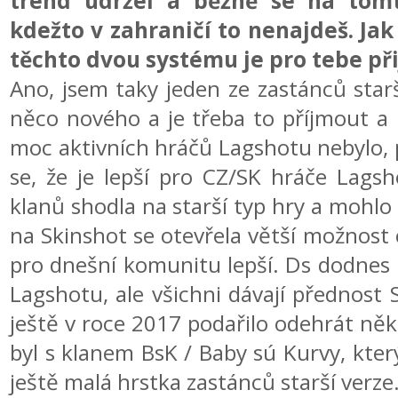
trend udržel a běžně se na tomt
kdežto v zahraničí to nenajdeš. Jak 
těchto dvou systému je pro tebe při
Ano, jsem taky jeden ze zastánců starš
něco nového a je třeba to příjmout a 
moc aktivních hráčů Lagshotu nebylo,
se, že je lepší pro CZ/SK hráče Lagsh
klanů shodla na starší typ hry a mohlo
na Skinshot se otevřela větší možnost
pro dnešní komunitu lepší. Ds dodnes
Lagshotu, ale všichni dávají přednost 
ještě v roce 2017 podařilo odehrát něk
byl s klanem BsK / Baby sú Kurvy, kter
ještě malá hrstka zastánců starší verze