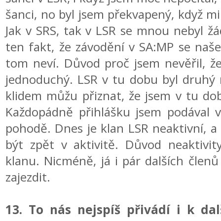
šanci, no byl jsem překvapený, když mi 
Jak v SRS, tak v LSR se mnou nebyl žá
ten fakt, že závodění v SA:MP se na
tom neví. Důvod proč jsem nevěřil, ž
jednoduchý. LSR v tu dobu byl druhý n
klidem můžu přiznat, že jsem v tu dob
Každopádně přihlášku jsem podával v 
pohodě. Dnes je klan LSR neaktivní, a
být zpět v aktivitě. Důvod neaktivit
klanu. Nicméně, já i pár dalších členů
zajezdit.
13. To nás nejspíš přivádí i k dal