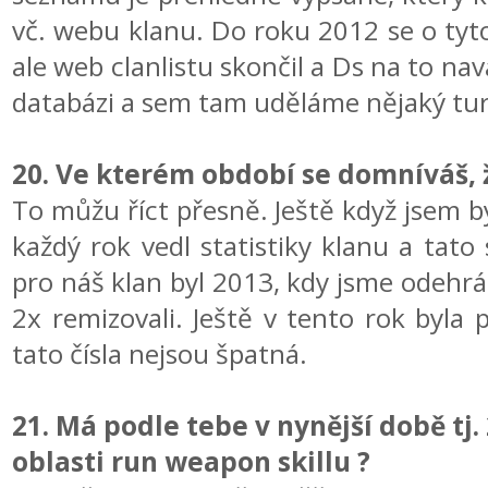
vč. webu klanu. Do roku 2012 se o tyto 
ale web clanlistu skončil a Ds na to navá
databázi a sem tam uděláme nějaký tur
20. Ve kterém období se domníváš, ž
To můžu říct přesně. Ještě když jsem by
každý rok vedl statistiky klanu a tato 
pro náš klan byl 2013, kdy jsme odehrál
2x remizovali. Ještě v tento rok byla
tato čísla nejsou špatná.
21. Má podle tebe v nynější době tj.
oblasti run weapon skillu ?