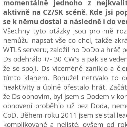
momentálně jednoho z nejkvalit
aktivně na CZ/SK scéně. Kde jsi pop
se k němu dostal a následně i do ve
Všechny tyto otázky jsou pro mě roz
nemůžu napsat vše co chci, takže zkr
WTLS serveru, založil ho DoDo a hráč 
Ds odehrálo +/- 30 CW's a pak se veden
že se spojí. Ds víceméně zaniklo a člen
tímto klanem. Bohužel netrvalo to d
neaktivity a úplně přestalo hrát. Začá
že Ds obnovím, byl jsem s Dodem v kon
obnovení proběhlo už bez Doda, neměl
CoD. Během roku 2011 jsem se stal lea
komplikované a nejisté, ovšem od ro