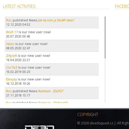
LATEST ACTIVITIES
FACEB
Roc
published News
Jak na tom je SA-MP dnes?
12.12.2020 04:02
WolF.17
is our new user now!
20.07.2020 00:46
Valec
is our new user now!
08.05.2020 22:47
ZifpleR
is our new user now!
19.04.2020 22:21
Cor7eZ
is our new user now!
16.02.2019 00:23
Elexyty
is our new user now!
16.12.2018 19:26
Roc
published News
Rozhovor - [Ds]T27
27.11.2018 15:17
Roc
published News
Rozhovor - [Ds]Icon66
27.11.2018 15:13
COPYRIGHT
Roc
published News
Rozhovor - [LSR]Pesna[Ds]
27.11.2018 15:08
©
2026 deadsquad.cz | All Righ
PwN3R_BoSs
is our new user now!