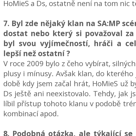
HoMieS a Ds, ostatně není na tom nic t
7. Byl zde nějaký klan na SA:MP scén
dostat nebo který si považoval za 
byl svou vyjímečností, hráči a c
lepší než ostatní ?
V roce 2009 bylo z čeho vybírat, silnýc
plusy i mínusy. Avšak klan, do kterého j
době kdy jsem začal hrát, HoMieS už b
Ds ještě ani neexistovalo. Tehdy, jak j
líbil přístup tohoto klanu v podobě tr
kombinací apod.
8. Podobná otázka, ale týkající se