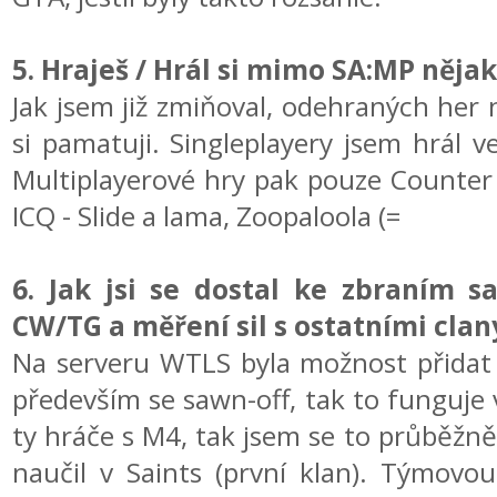
5. Hraješ / Hrál si mimo SA:MP nějak
Jak jsem již zmiňoval, odehraných her
si pamatuji. Singleplayery jsem hrál ve
Multiplayerové hry pak pouze Counter 
ICQ - Slide a lama, Zoopaloola (=
6. Jak jsi se dostal ke zbraním s
CW/TG a měření sil s ostatními clan
Na serveru WTLS byla možnost přidat 
především se sawn-off, tak to funguje
ty hráče s M4, tak jsem se to průběžně
naučil v Saints (první klan). Týmovo