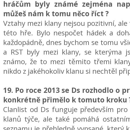
hráčům byly známé zejména napj
můžeš nám k tomu něco říct ?
Vztahy mezi klany nejsou pozitivní, ale t
této hře. Bylo nespočet hádek a doha
každopádně, dnes bychom se tomu všich
a RST byly mezi klany, se kterýma js
známo, že to mezi těmito třemi klany 
nikdo z jakéhokoliv klanu si nechtěl připu
19. Po roce 2013 se Ds rozhodlo o pr
konkrétně přimělo k tomuto kroku 
Clanlist od Ds funguje především pro 
klanů týče, ale také pomáhá ostatn
seznamu je přehledně vypsané, který kl