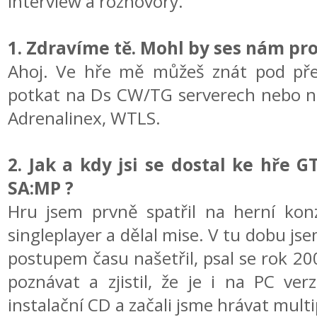
interview a rozhovory.
1. Zdravíme tě. Mohl by ses nám pro
Ahoj. Ve hře mě můžeš znát pod př
potkat na Ds CW/TG serverech nebo na
Adrenalinex, WTLS.
2. Jak a kdy jsi se dostal ke hře 
SA:MP ?
Hru jsem prvně spatřil na herní konz
singleplayer a dělal mise. V tu dobu jse
postupem času našetřil, psal se rok 2
poznávat a zjistil, že je i na PC ver
instalační CD a začali jsme hrávat multi