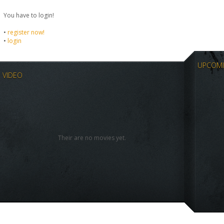
You have to login!
•
register now!
•
login
UPCOMI
VIDEO
Their are no movies yet.