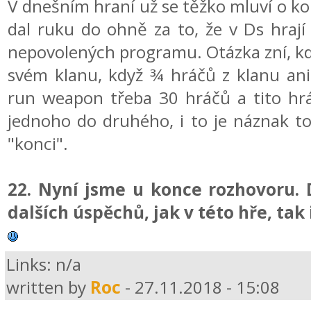
V dnešním hraní už se těžko mluví o kon
dal ruku do ohně za to, že v Ds hrají 
nepovolených programu. Otázka zní, kd
svém klanu, když ¾ hráčů z klanu ani 
run weapon třeba 30 hráčů a tito hráč
jednoho do druhého, i to je náznak to
"konci".
22. Nyní jsme u konce rozhovoru. 
dalších úspěchů, jak v této hře, tak i
Links
: n/a
written by
Roc
- 27.11.2018 - 15:08