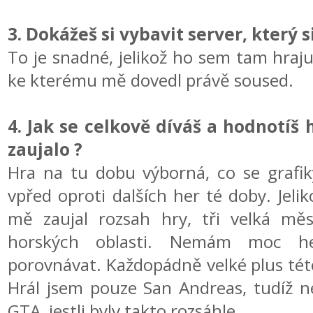
3. Dokážeš si vybavit server, který s
To je snadné, jelikož ho sem tam hraj
ke kterému mě dovedl právě soused.
4. Jak se celkově díváš a hodnotíš 
zaujalo ?
Hra na tu dobu výborná, co se grafik
vpřed oproti dalších her té doby. Jelik
mě zaujal rozsah hry, tři velká mě
horských oblasti. Nemám moc he
porovnávat. Každopádně velké plus této
Hrál jsem pouze San Andreas, tudíž ne
GTA, jestli byly takto rozsáhle.