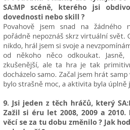
SA:MP scéně, kterého jsi obdiv
dovednosti nebo skill ?
Povahově jsem snad na žádného ne
pořádně nepoznáš skrz virtuální svět. C
nikdo, hrál jsem si svoje a nevzpomínám
od někoho něco odkoukat. Jasně, k
zkušenější, ale ta hra je tak primit
docházelo samo. Začal jsem hrát samp v
bylo strašně moc, a aktivita byla úplně 
9. Jsi jeden z těch hráčů, který SA
Zažil si éru let 2008, 2009 a 2010
věcí se za tu dobu změnilo ? Jak hod