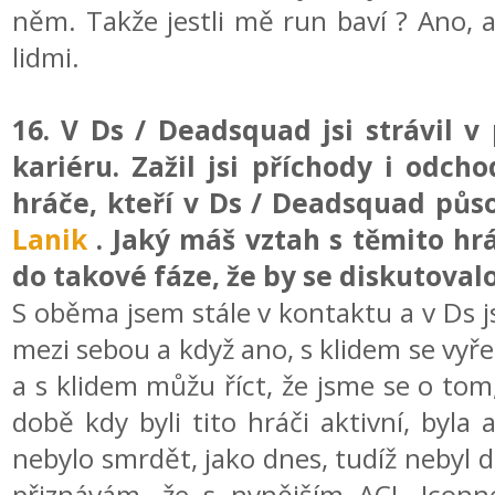
něm. Takže jestli mě run baví ? Ano, 
lidmi.
16. V Ds / Deadsquad jsi strávil 
kariéru. Zažil jsi příchody i od
hráče, kteří v Ds / Deadsquad půs
Lanik
. Jaký máš vztah s těmito hrá
do takové fáze, že by se diskutovalo
S oběma jsem stále v kontaktu a v Ds 
mezi sebou a když ano, s klidem se vyřeš
a s klidem můžu říct, že jsme se o tom,
době kdy byli tito hráči aktivní, byla
nebylo smrdět, jako dnes, tudíž nebyl 
přiznávám, že s nynějším ACL Iconn