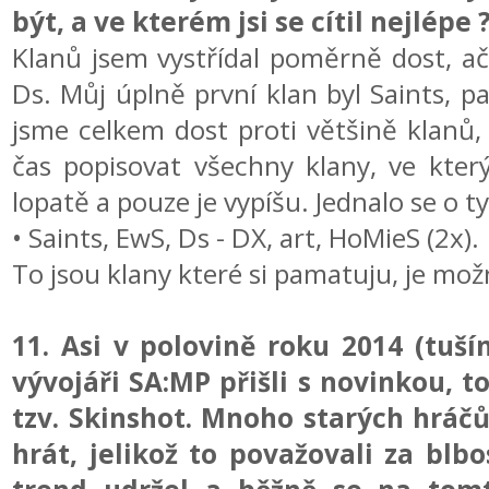
být, a ve kterém jsi se cítil nejlép
Klanů jsem vystřídal poměrně dost, ač
Ds. Můj úplně první klan byl Saints, p
jsme celkem dost proti většině klanů,
čas popisovat všechny klany, ve kter
lopatě a pouze je vypíšu. Jednalo se o t
• Saints, EwS, Ds - DX, art, HoMieS (2x).
To jsou klany které si pamatuju, je možn
11. Asi v polovině roku 2014 (tuší
vývojáři SA:MP přišli s novinkou, 
tzv. Skinshot. Mnoho starých hráčů
hrát, jelikož to považovali za blb