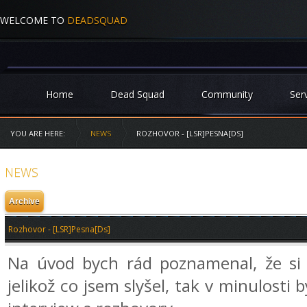
WELCOME TO
DEADSQUAD
Home
Dead Squad
Community
Ser
YOU ARE HERE:
NEWS
ROZHOVOR - [LSR]PESNA[DS]
NEWS
Rozhovor - [LSR]Pesna[Ds]
Na úvod bych rád poznamenal, že si
jelikož co jsem slyšel, tak v minulosti 