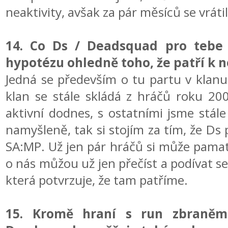
neaktivity, avšak za pár měsíců se vrát
14. Co Ds / Deadsquad pro tebe
hypotézu ohledně toho, že patří k 
Jedná se především o tu partu v klanu
klan se stále skládá z hráčů roku 2009
aktivní dodnes, s ostatními jsme stále
namyšleně, tak si stojím za tím, že Ds p
SA:MP. Už jen pár hráčů si může pamato
o nás můžou už jen přečíst a podívat se 
která potvrzuje, že tam patříme.
15. Kromě hraní s run zbraněmi 